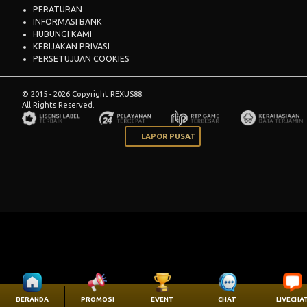
PERATURAN
INFORMASI BANK
HUBUNGI KAMI
KEBIJAKAN PRIVASI
PERSETUJUAN COOKIES
© 2015 - 2026 Copyright REXUS88.
All Rights Reserved.
LAPOR PUSAT
BERANDA
PROMOSI
EVENT
CHAT
LIVECHA