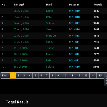
No
Tanggal
Hari
Pasaran
Result
1
06 Aug 2026
Kamis
MY - 819
4549
2
05 Aug 2026
Rabu
MY - 818
1592
3
04 Aug 2026
Selasa
MY - 817
3744
4
03 Aug 2026
Senin
MY - 816
4697
5
02 Aug 2026
Minggu
MY - 815
1318
6
01 Aug 2026
Sabtu
MY - 814
7417
7
31 Jul 2026
Jumat
MY - 813
6241
8
30 Jul 2026
Kamis
MY - 812
2773
9
29 Jul 2026
Rabu
MY - 811
5361
10
28 Jul 2026
Selasa
MY - 810
5605
First
1
2
3
4
5
6
7
8
9
10
11
12
13
14
15
(
)
Togel Result