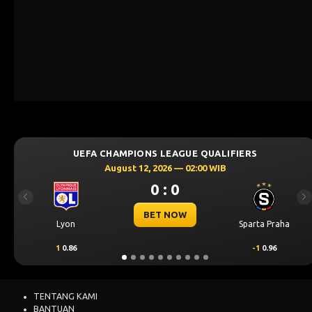
UEFA CHAMPIONS LEAGUE QUALIFIERS
August 12, 2026 — 02:00 WIB
0 : 0
Previous
Ne
BET NOW
Lyon
Sparta Praha
1
0.86
-1
0.96
TENTANG KAMI
BANTUAN